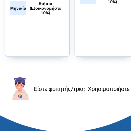
10%)
Ετήσια
Έναρξη
Μηνιαία
(Εξοικονομήστε
10%)
Δωρεάν
Έναρξη
Δοκιμής
Δωρεάν
14
Δοκιμής
Ημερών
14 Ημερών
Χωρίς
Απαιτείται
Πιστωτική
Πιστωτική Κάρτα
Κάρτα
Είστε φοιτητής/τρια;
Χρησιμοποιήστε 