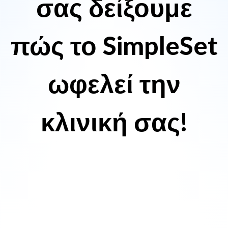
σας δείξουμε
πώς το SimpleSet
ωφελεί την
κλινική σας!
Κλείστε Δωρεάν Επίδειξη