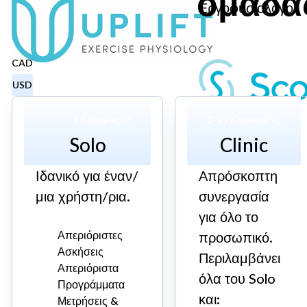
ομάδα
Εργοφυσιολόγος
ScoliC
CAD
USD
1 Κλινικός/ή
2-15 Κλινικοί/ές
Solo
Clinic
Ιδανικό για έναν/
Απρόσκοπτη
μια χρήστη/ρια.
συνεργασία
για όλο το
Απεριόριστες
προσωπικό.
Ασκήσεις
Περιλαμβάνει
Απεριόριστα
όλα του Solo
Προγράμματα
και:
Μετρήσεις &