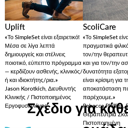
Uplift
ScoliCare
«Το SimpleSet είναι εξαιρετικό!
«Το SimpleSet είνα
Μέσα σε λίγα λεπτά
πραγματικά φιλικό
δημιουργείς και στέλνεις
τον/την θεραπευτ
ποιοτικό, εύπεπτο πρόγραμμα
και για τον/την α
— κερδίζουν ασθενής, κλινικός/
δυνατότητα εξατο
ή και ιδιοκτήτης/ρια.»
είναι κρίσιμη για 
Jason Korotkich, Διευθυντής
αποκατάσταση π
Κλινικής / Πιστοποιημένος
παρέχουμε.»
Σχέδιο για κάθ
Εργοφυσιολόγος
Rebecca Phillips,
Θεραπεύτρια Σκο
Uplift
Πιστοποιημένη