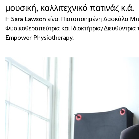
μουσική, καλλιτεχνικό πατινάζ κ.ά.
Η Sara Lawson είναι Πιστοποιημένη Δασκάλα Μπ
Φυσικοθεραπεύτρια και Ιδιοκτήτρια/Διευθύντρια 
Empower Physiotherapy.
Κλινικοί/ές
Όπου κι αν ασκείτε, το SimpleSet 
Γνωρίστε το SimpleSet
Απλοποιήστε τη συνταγογράφηση, αυξ