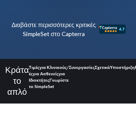
Διαβάστε περισσότερες κριτικές
SimpleSet στο Capterra
Κράτα
Τιμές
για Κλινικούς/
Συνεργασίες
Σχετικά
Υποστήριξη
ές
για Ασθενείς
για
το
Ιδιοκτήτες
Γνωρίστε
το SimpleSet
απλό