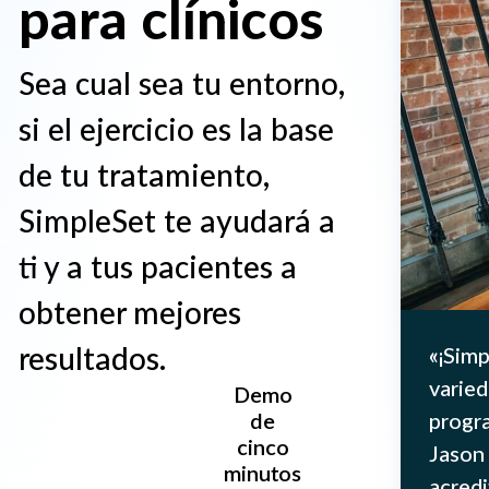
para clínicos
Sea cual sea tu entorno,
si el ejercicio es la base
de tu tratamiento,
Profesionales
SimpleSet te ayudará a
Sea cual sea tu entorno, SimpleSet ayuda
ti y a tus pacientes a
Conoce SimpleSet
Simplifica la prescripción, impulsa el en
obtener mejores
resultados.
«¡Simp
varied
Prueba
Demo
progra
gratuita
de
de 14
cinco
Jason 
días
minutos
acred