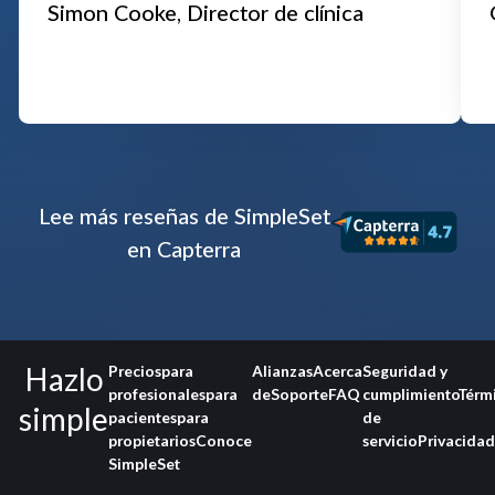
Simon Cooke, Director de clínica
Lee más reseñas de SimpleSet
en Capterra
Hazlo
Precios
para
Alianzas
Acerca
Seguridad y
profesionales
para
de
Soporte
FAQ
cumplimiento
Térm
simple
pacientes
para
de
propietarios
Conoce
servicio
Privacidad
SimpleSet