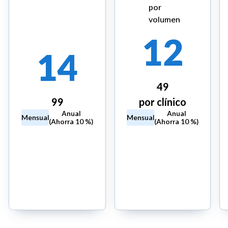
por
volumen
12
14
49
99
por clínico
Anual
Anual
Mensual
Mensual
(Ahorra 10 %)
(Ahorra 10 %)
Iniciar
Iniciar
prueba
prueba
gratuita
gratuita
de 14
de 14
días
días
Requiere
Sin tarjeta
tarjeta
requerida