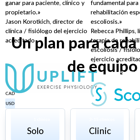
ganar para paciente, clínico y
fundamental para
propietario.»
rehabilitación esp
Jason Korotkich, director de
escoliosis.»
clínica / fisiólogo del ejercicio
Rebecca Phillips, l
Un plan para cad
acreditado
terapia de rehabil
escoliosis / fisiól
Uplift
ejercicio acredita
de equipo
ScoliC
CAD
USD
1 clínico
2-15 clínicos
Solo
Clinic