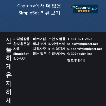
Capterra에서 더 많은
SimpleSet 리뷰 보기
심
가격
임상용
파트너십
보안 & 컴플
1-844-321-2823
환자용
운영
회사 소개
라이언스
서
sales@simpleset.net
플
자용
지원
자주
비스 약관
개
support@simpleset.net
SimpleSet
묻는 질문
인정보
DPA
© 329design Inc
하
알아보기
팔로우하기!
게
유
지
하
세