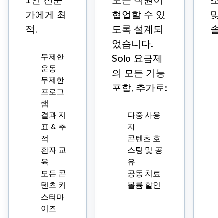
가에게 최
협업할 수 있
적.
도록 설계되
었습니다.
무제한
Solo 요금제
운동
의 모든 기능
무제한
포함, 추가로:
프로그
램
결과 지
다중 사용
표 & 추
자
적
콘텐츠 호
환자 교
스팅 및 공
육
유
모든 콘
공동 치료
텐츠 커
볼륨 할인
스터마
이즈