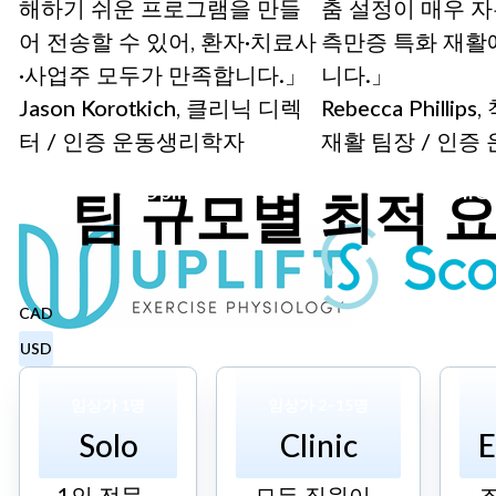
해하기 쉬운 프로그램을 만들
춤 설정이 매우 
어 전송할 수 있어, 환자·치료사
측만증 특화 재활
·사업주 모두가 만족합니다.」
니다.」
Jason Korotkich, 클리닉 디렉
Rebecca Philli
터 / 인증 운동생리학자
재활 팀장 / 인
Uplift
ScoliC
팀 규모별 최적 
CAD
USD
임상가 1명
임상가 2–15명
Solo
Clinic
E
1인 전문
모든 직원이