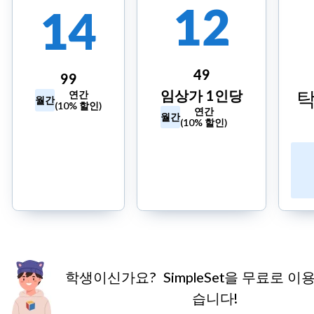
12
14
49
99
탁
임상가 1인당
연간
월간
(10% 할인)
연간
월간
14일
(10% 할인)
무료
14일 무
체험
료 체험
시작
시작
신용카
신용카드 불
드 필요
필요
학생이신가요?
SimpleSet을 무료로 이
습니다!