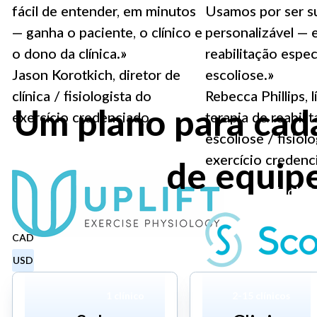
fácil de entender, em minutos
Usamos por ser s
— ganha o paciente, o clínico e
personalizável — 
o dono da clínica.»
reabilitação espec
Jason Korotkich, diretor de
escoliose.»
clínica / fisiologista do
Rebecca Phillips, l
Um plano para cad
exercício credenciado
terapia de reabili
escoliose / fisiol
Uplift
exercício credenc
de equip
ScoliC
CAD
USD
1 clínico
2-15 clínicos