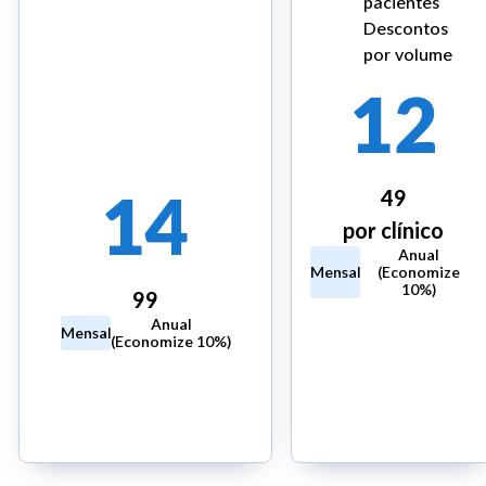
pacientes
Descontos
por volume
12
14
49
por clínico
Anual
Mensal
(Economize
10%)
99
Iniciar
Anual
Mensal
teste
(Economize 10%)
Iniciar teste
gratuito
gratuito de
de 14
14 dias
dias
Cartão necessário
Sem cartão