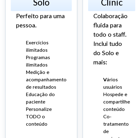
Solo
Clinic
Perfeito para uma
Colaboração
pessoa.
fluida para
todo o staff.
Exercícios
Inclui tudo
ilimitados
do Solo e
Programas
mais:
ilimitados
Medição e
acompanhamento
Vários
de resultados
usuários
Educação do
Hospede e
paciente
compartilhe
Personalize
conteúdo
TODO o
Co-
conteúdo
tratamento
de