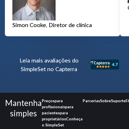
Simon Cooke, Diretor de clínica
Leia mais avaliações do
SimpleSet no Capterra
Mantenha
Preços
para
Parcerias
Sobre
Suporte
F
profissionais
para
simples
pacientes
para
proprietários
Conheça
o SimpleSet