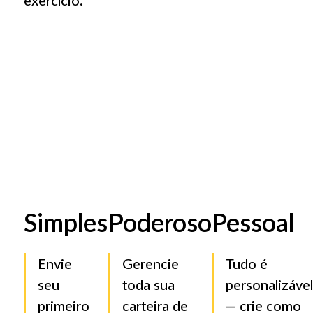
exercício.
Simples
Poderoso
Pessoal
Envie
Gerencie
Tudo é
seu
toda sua
personalizável
primeiro
carteira de
— crie como