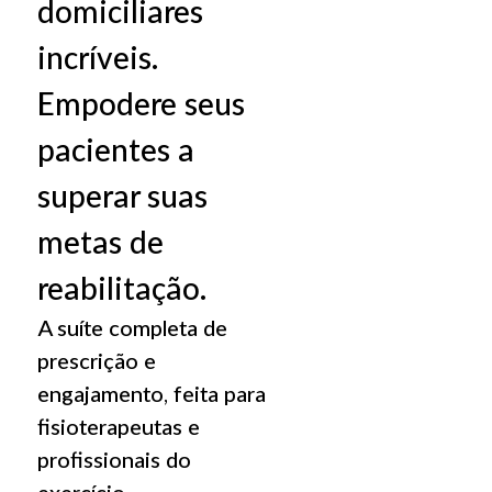
domiciliares
incríveis.
Empodere seus
pacientes a
superar suas
Profissionais
Qualquer que seja seu cenário, o Simple
metas de
Conheça o SimpleSet
reabilitação.
Simplifique a prescrição, aumente o
A suíte completa de
prescrição e
engajamento, feita para
fisioterapeutas e
profissionais do