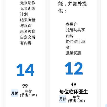
无限动作
能，并额外提
无限训练
供：
计划
结果测量
多用户
与跟踪
托管与共享
患者教育
内容
自定义所
协同治疗患
有内容
者
批量优惠
12
14
49
99
每位临床医生
年付
月付
（节省 10%）
年付
月付
开始
（节省 10%）
14 天
开始 14