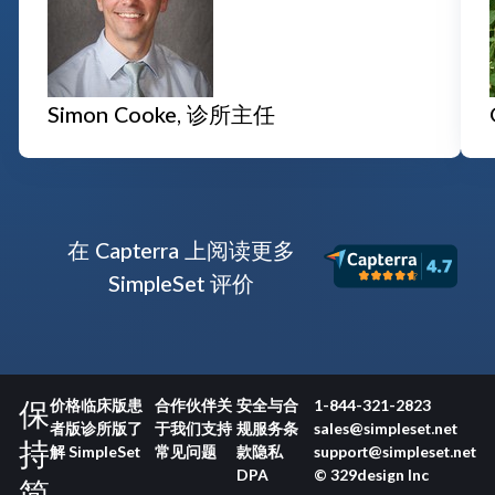
Simon Cooke, 诊所主任
在 Capterra 上阅读更多
SimpleSet 评价
保
价格
临床版
患
合作伙伴
关
安全与合
1-844-321-2823
者版
诊所版
了
于我们
支持
规
服务条
sales@simpleset.net
持
解 SimpleSet
常见问题
款
隐私
support@simpleset.net
DPA
© 329design Inc
简